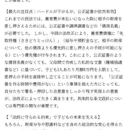
【最大の注目点：ハードルが下がるが、公正証書が依然有効】
これまでの民法では、養育費が未払いになった際に相手の財産を
差し押さえるためには、公正証書や調停調書などの「債務名義」
が必要でした。 しかし、今回の法改正により、養育費債権に「先
取特権（さきどりとっけん）」（給与や預貯金など、相手の財産
について、他の債務よりも優先的に差し押さえの手続が可能にな
る）という優先権が付与されます。これにより、公正証書のよう
な債務名義がなくても、父母間で作成した私的な文書（離婚協議
書など）に基づいて、子ども1人あたり月額8万円を上限として、
差押えの手続を直接申し立てることが可能になります。 「公正証
書を作る時間や費用がない」という事情を抱えた方にとっても、
自分たちで署名・押印した合意書をしっかり残す実務上の意義
が、法改正によって大きく高まります。具体的な条文設計につい
ては専門家の関与が重要です。
【「法的に守られる約束」で子どもの未来を支える】
もちろん、財産分与や慰謝料などを含めた総合的な安心を得るた