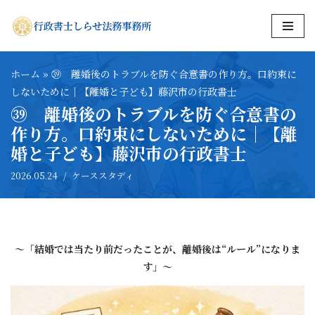
コ
ン
テ
ホーム
»
㊴ 離婚後のトラブルを防ぐ合意書の作り方。口約束に
ン
しないために｜【離婚と子ども】藤沢市の行政書士
ツ
㊴ 離婚後のトラブルを防ぐ合意書の
へ
作り方。口約束にしないために｜【離
ス
婚と子ども】藤沢市の行政書士
キ
2026.05.24
ケーススタディ
ッ
プ
～「結婚では当たり前だったことが、離婚後は“ルール”になりま
す」～