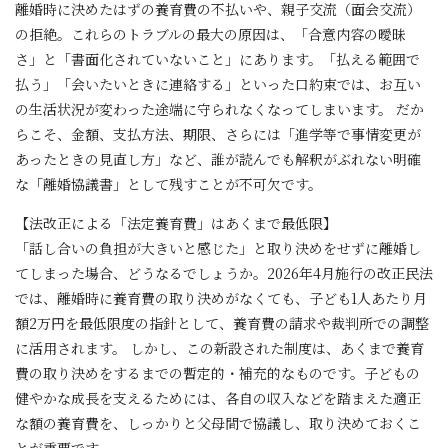
離婚時に決めたはずの養育費の不払いや、親子交流（面会交流）
の拒絶。これらのトラブルの最大の原因は、「合意内容の曖昧
さ」と「書面化されていないこと」にあります。「払える範囲で
払う」「会いたいときに連絡する」といった口約束では、お互い
の生活状況が変わった途端に守られなくなってしまいます。 だか
らこそ、金額、支払方法、期限、さらには「進学等で事情変更が
あったときの見直し方」など、誰が読んでも解釈がぶれない明確
な「離婚協議書」として残すことが不可欠です。
【法改正による「法定養育費」はあくまで最低限】
「話し合いの負担が大きいと感じた」と取り決めをせずに離婚し
てしまった場合、どうなるでしょうか。2026年4月施行の改正民法
では、離婚時に養育費の取り決めがなくても、子ども1人あたり月
額2万円を最低限度の指針として、養育費の請求や裁判所での調整
に活用されます。 しかし、この新設された制度は、あくまで養育
費の取り決めをするまでの暫定的・補充的なものです。子どもの
健やかな成長を支えるためには、各自の収入などを踏まえた適正
な額の養育費を、しっかりと父母間で協議し、取り決めておくこ
とが重要です。