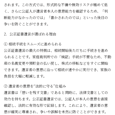
されます。この方式では、形式的な不備や無効リスクが極めて低
く、さらに公証人が遺言者本人の意思能力を確認するため、「判
断能力がなかったのでは」「書かされたのでは」といった後日の
争いを防ぐことができます。
2．公正証書遺言が選ばれる理由
① 相続手続をスムーズに進められる
公正証書遺言の最大の特徴は、相続開始後ただちに手続きを進め
られることです。家庭裁判所での「検認」手続が不要なため、不動
産の名義変更や預貯金の払い戻し、株式の移転などをすぐに開始
できます。遺言者の意思に沿って相続が速やかに実行でき、家族の
負担を大幅に軽減します。
② 遺言者の意思を“法的に守る”仕組み
遺言書は「想いを残す文書」であると同時に、法律文書としての
効力を持ちます。公正証書遺言では、公証人が本人の意思を直接
確認し、法的に有効な形で記録します。これにより、遺言者の意
思が確実に尊重され、争いや誤解を未然に防ぐことができます。