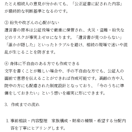
たとえ相続人の意見が分かれても、「公正証書に記された内容」
が最終的な判断基準となるのです。
③ 紛失や改ざんの心配がない
遺言書の原本は公証役場で厳重に保管され、火災・盗難・紛失な
どのリスクが事実上ゼロになります。「遺言書が見つからない」
「誰かが隠した」といったトラブルを避け、相続の現場で迷いや混
乱が生じることを防ぎます。
④ 身体に不自由のある方でも作成できる
文字を書くことが難しい場合や、手の不自由な方でも、公証人の
面前で意思を伝えることができれば作成可能です。高齢の方や入
院中の方にも配慮された制度設計となっており、「今のうちに準
備をしておきたい」という想いを確実に形にできます。
3．作成までの流れ
事前相談・内容整理 家族構成・財産の種類・希望する分配内
容を丁寧にヒアリングします。