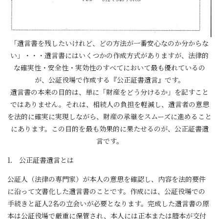
「遺言書を残したいけれど、どの方法が一番安心なのか分からな
い」・・・遺言書にはいくつかの作成方式がありますが、法律的
な確実性・安全性・実効性のすべてにおいて最も優れているの
が、公証役場で作成する『公正証書遺言』です。
遺言書の本来の目的は、単に「財産をどう分けるか」を記すこと
ではありません。それは、相続人の負担を軽減し、遺言者の意思
を法的に確実に実現しながら、財産の承継をスムーズに進めること
にあります。この目的を最も効果的に果たせるのが、公正証書遺
言です。
1． 公正証書遺言とは
公証人（法律の専門家）が本人の意思を確認し、内容を法的要件
に沿って文書化した遺言書のことです。作成には、公証役場での
手続きと証人2名の立会いが必要となります。完成した遺言書の原
本は公証役場で厳重に保管され、本人には正本または謄本が交付