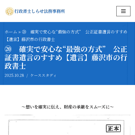
コ
ン
テ
ホーム
»
⑳ 確実で安心な“最強の方式” 公正証書遺言のすすめ
ン
【遺言】藤沢市の行政書士
ツ
⑳ 確実で安心な“最強の方式” 公正
へ
証書遺言のすすめ【遺言】藤沢市の行
ス
政書士
キ
2025.10.28
ケーススタディ
ッ
プ
～想いを確実に伝え、財産の承継をスムーズに～